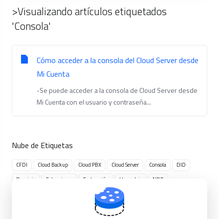
>Visualizando artículos etiquetados
'Consola'
Cómo acceder a la consola del Cloud Server desde
Mi Cuenta
-Se puede acceder a la consola de Cloud Server desde
Mi Cuenta con el usuario y contraseña...
Nube de Etiquetas
CFDI
Cloud Backup
Cloud PBX
Cloud Server
Consola
DID
Dominio
Extensiones
Facturación
Hospedaje
NDR
Nuevo Servicio
Nuevo Ticket
Pago
Panel Plesk
PayPal
PBX
Recursos Servidor
Saldo
SIP
Spam
Troncal SIP
VoIP
Webmail