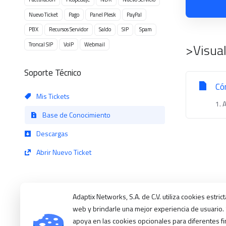
Nuevo Ticket
Pago
Panel Plesk
PayPal
PBX
Recursos Servidor
Saldo
SIP
Spam
Troncal SIP
VoIP
Webmail
>Visual
Soporte Técnico
Có
Mis Tickets
1. 
Base de Conocimiento
Descargas
Abrir Nuevo Ticket
Adaptix Networks, S.A. de C.V. utiliza cookies estr
web y brindarle una mejor experiencia de usuario.
apoya en las cookies opcionales para diferentes fi