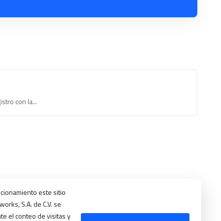
stro con la...
ncionamiento este sitio
orks, S.A. de C.V. se
e el conteo de visitas y