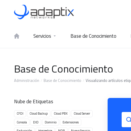
Servicios
Base de Conocimiento
Base de Conocimiento
Administración
Base de Conocimiento
Visualizando artículos eti
Nube de Etiquetas
CFDI
Cloud Backup
Cloud PBX
Cloud Server
Consola
DID
Dominio
Extensiones
Facturación
Hospedaje
NDR
Nuevo Servicio